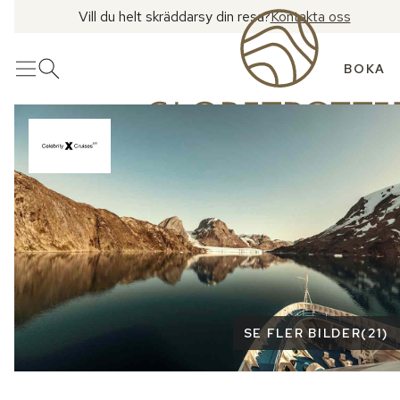
Vill du helt skräddarsy din resa?
Kontakta oss
BOKA
Meny
Öppna sök
Se fler bilder
SE FLER BILDER
(
21
)