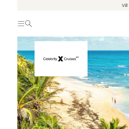
Vil
Meny
Öppna sök
Se fler bilder