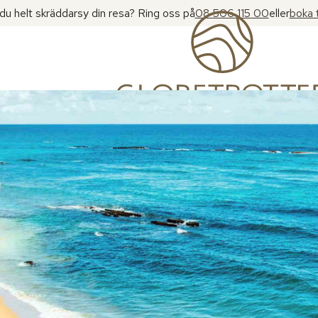
l du helt skräddarsy din resa? Ring oss på
08 506 115 00
eller
boka 