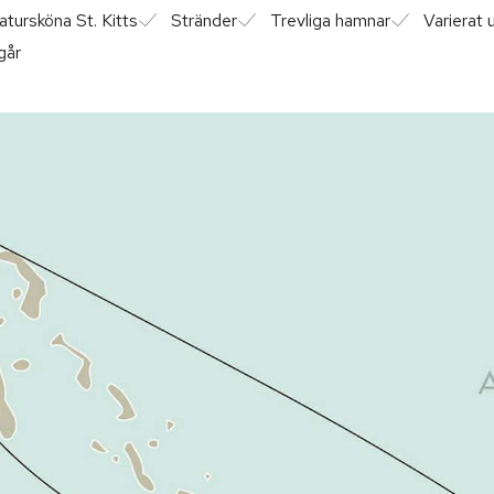
atursköna St. Kitts
Stränder
Trevliga hamnar
Varierat 
går