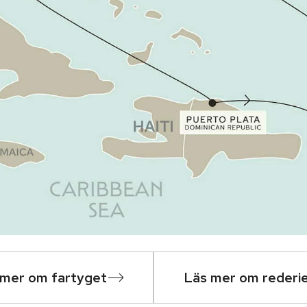
 mer om fartyget
Läs mer om rederi