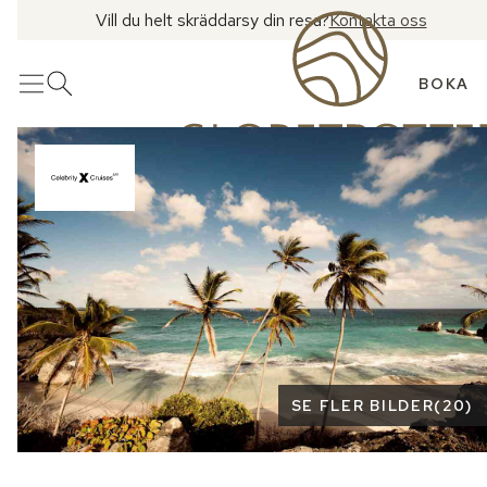
Vill du helt skräddarsy din resa?
Kontakta oss
BOKA
Meny
Öppna sök
Se fler bilder
SE FLER BILDER
(
20
)