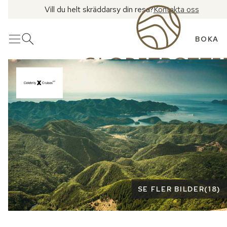
Vill du helt skräddarsy din resa?
Kontakta oss
BOKA
Meny
Öppna sök
Se fler bilder
SE FLER BILDER
(
18
)