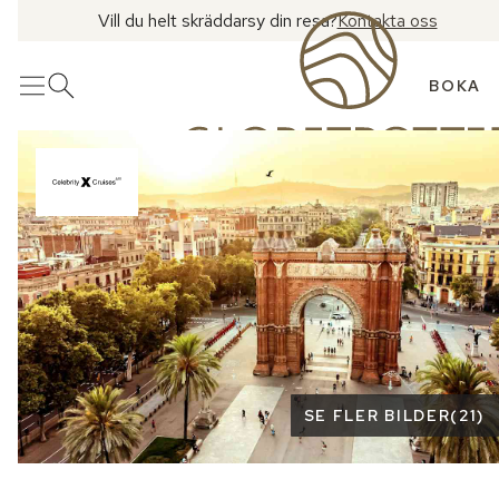
Vill du helt skräddarsy din resa?
Kontakta oss
BOKA
Meny
Öppna sök
Se fler bilder
SE FLER BILDER
(
21
)