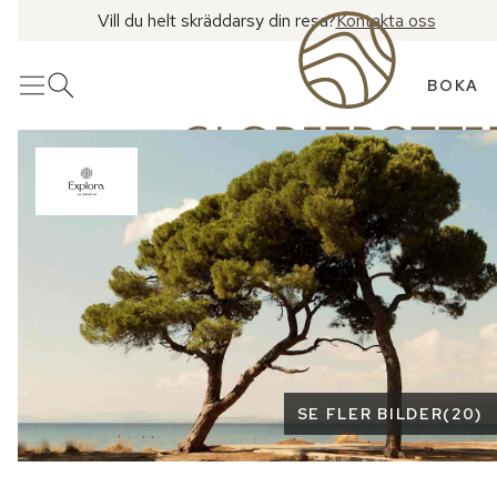
Vill du helt skräddarsy din resa?
Kontakta oss
BOKA
Meny
Öppna sök
Se fler bilder
SE FLER BILDER
(
20
)