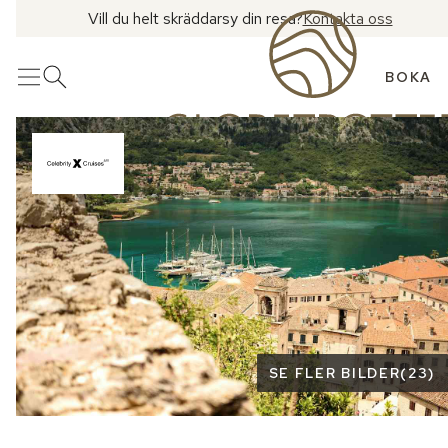
Vill du helt skräddarsy din resa?
Kontakta oss
BOKA
Meny
Öppna sök
Se fler bilder
SE FLER BILDER
(
23
)