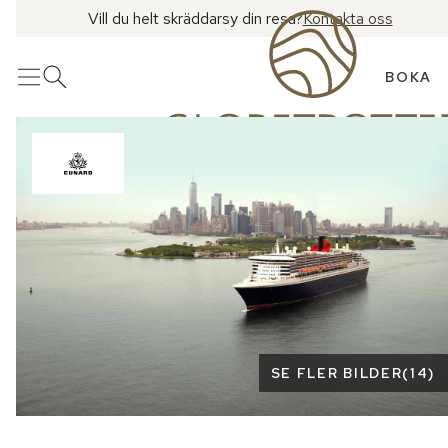
Vill du helt skräddarsy din resa?
Kontakta oss
BOKA
Meny
Öppna sök
Se fler bilder
SE FLER BILDER
(
14
)