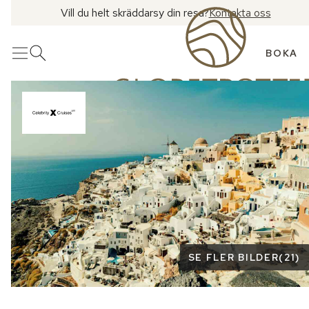
Vill du helt skräddarsy din resa?
Kontakta oss
BOKA
Meny
Öppna sök
Se fler bilder
SE FLER BILDER
(
21
)