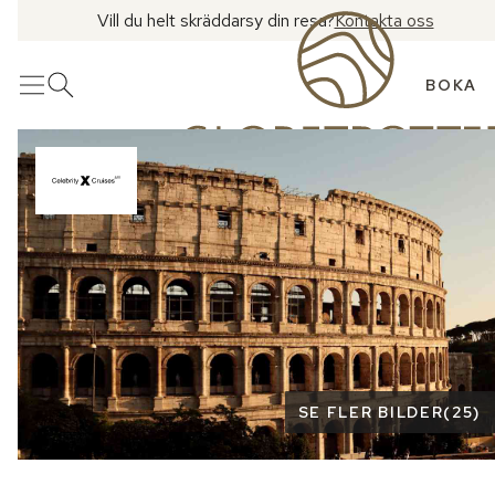
Vill du helt skräddarsy din resa?
Kontakta oss
BOKA
Meny
Öppna sök
Se fler bilder
SE FLER BILDER
(
25
)