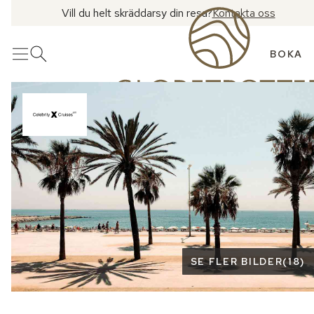
Vill du helt skräddarsy din resa?
Kontakta oss
BOKA
Meny
Öppna sök
Se fler bilder
SE FLER BILDER
(
18
)