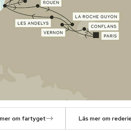
 mer om fartyget
Läs mer om rederi