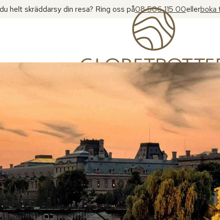
l du helt skräddarsy din resa? Ring oss på
08 506 115 00
eller
boka 