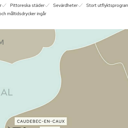
r
Pittoreska städer
Sevärdheter
Stort utflyktsprogra
ch måltidsdrycker ingår