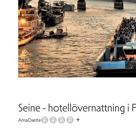
Seine - hotellövernattning i P
+
AmaDante