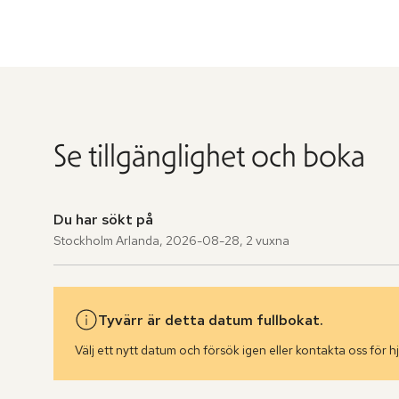
Se tillgänglighet och boka
Du har sökt på
Stockholm Arlanda
,
2026-08-28
,
2 vuxna
Tyvärr är detta datum fullbokat.
Välj ett nytt datum och försök igen eller kontakta oss för hj