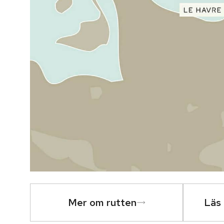
Mer om rutten
Läs