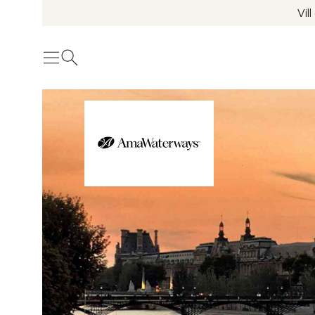
Vil
Meny
Öppna sök
Se fler bilder