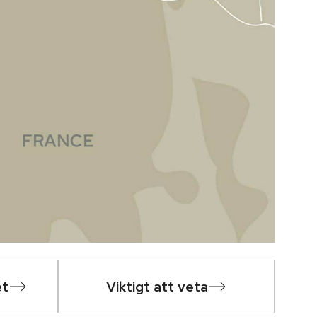
et
Viktigt att veta